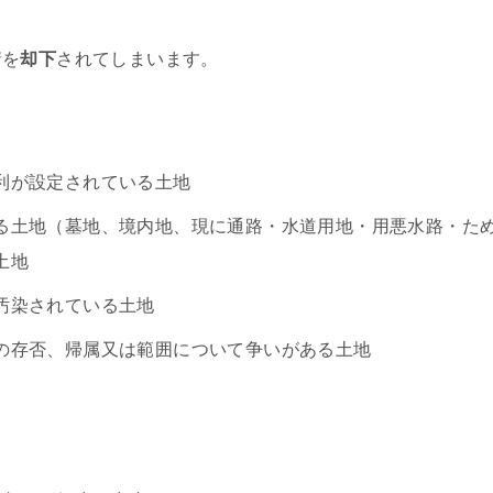
請を
却下
されてしまいます。
利が設定されている土地
る土地（墓地、境内地、現に通路・水道用地・用悪水路・た
土地
汚染されている土地
の存否、帰属又は範囲について争いがある土地