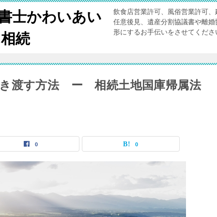
飲食店営業許可、風俗営業許可、
書士かわいあい
任意後見、遺産分割協議書や離婚
形にするお手伝いをさせてく
・相続
き渡す方法 ー 相続土地国庫帰属法
0
0