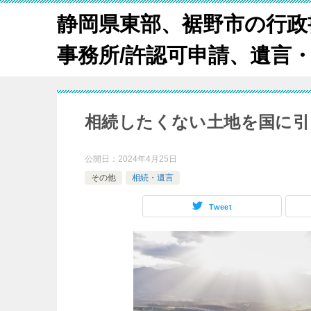
静岡県東部、裾野市の行政
事務所/許認可申請、遺言
相続したくない土地を国に引
公開日：
2024年4月25日
その他
相続・遺言
Tweet