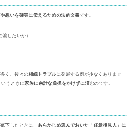
与や想いを確実に伝えるための法的文書
です。
で渡したいか）
が多く、後々の
相続トラブル
に発展する例が少なくありませ
というときに
家族に余計な負担をかけずに済む
のです。
が低下したときに、
あらかじめ選んでおいた「任意後見人」に