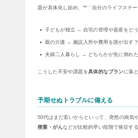
題が具体化し始め、**「自分のライフステー
子どもが独立 → 自宅の管理や資産をど
親の介護 → 施設入所や費用を誰が出す
夫婦二人暮らし → どちらかが先に倒れ
こうした不安や課題を
具体的なプラン
に落
予期せぬトラブルに備える
50代はまだ若いからといって、突然の病気
梗塞・がん
などが比較的早い段階で発症す