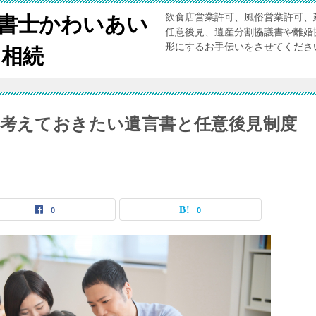
飲食店営業許可、風俗営業許可、
書士かわいあい
任意後見、遺産分割協議書や離婚
形にするお手伝いをさせてく
・相続
そ考えておきたい遺言書と任意後見制度
0
0