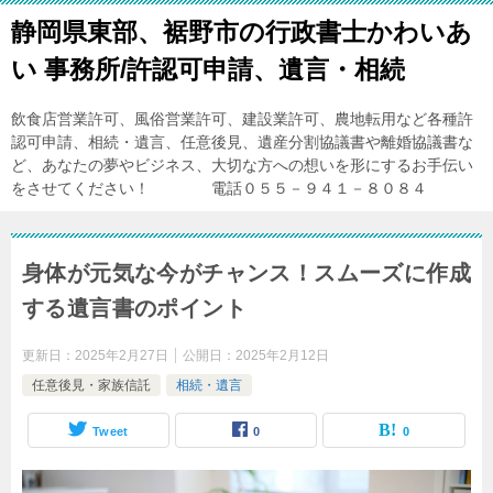
静岡県東部、裾野市の行政書士かわいあ
い 事務所/許認可申請、遺言・相続
飲食店営業許可、風俗営業許可、建設業許可、農地転用など各種許
認可申請、相続・遺言、任意後見、遺産分割協議書や離婚協議書な
ど、あなたの夢やビジネス、大切な方への想いを形にするお手伝い
をさせてください！ 電話０５５－９４１－８０８４
身体が元気な今がチャンス！スムーズに作成
する遺言書のポイント
更新日：
2025年2月27日
公開日：
2025年2月12日
任意後見・家族信託
相続・遺言
Tweet
0
0