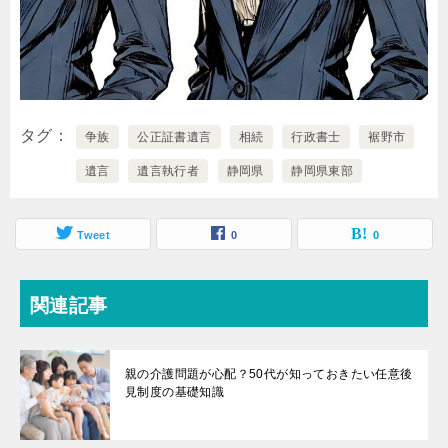
タグ
争族
公正証書遺言
相続
行政書士
裾野市
遺言
遺言執行者
静岡県
静岡県東部
Tweet
0
0
関連記事
親の介護問題が心配？50代が知っておきたい任意後
見制度の基礎知識