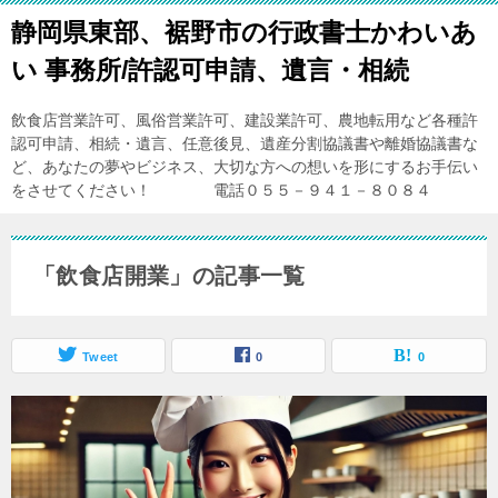
静岡県東部、裾野市の行政書士かわいあ
い 事務所/許認可申請、遺言・相続
飲食店営業許可、風俗営業許可、建設業許可、農地転用など各種許
認可申請、相続・遺言、任意後見、遺産分割協議書や離婚協議書な
ど、あなたの夢やビジネス、大切な方への想いを形にするお手伝い
をさせてください！ 電話０５５－９４１－８０８４
「飲食店開業」の記事一覧
Tweet
0
0