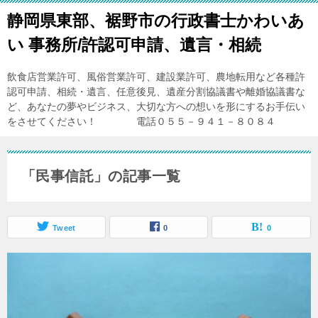
静岡県東部、裾野市の行政書士かわいあ
い 事務所/許認可申請、遺言・相続
飲食店営業許可、風俗営業許可、建設業許可、農地転用など各種許
認可申請、相続・遺言、任意後見、遺産分割協議書や離婚協議書な
ど、あなたの夢やビジネス、大切な方への想いを形にするお手伝い
をさせてください！ 電話０５５－９４１－８０８４
「民事信託」の記事一覧
Tweet
0
0